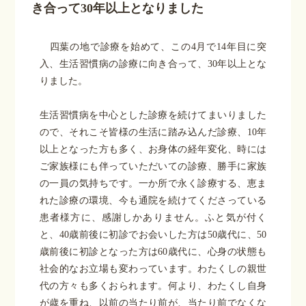
き合って30年以上となりました
四葉の地で診療を始めて、この
4
月で
14
年目に突
HOME
入、生活習慣病の診療に向き合って、
30
年以上とな
りました。
クリニック紹介
生活習慣病を中心とした診療を続けてまいりました
ので、それこそ皆様の生活に踏み込んだ診療、
10
年
診療案内
以上となった方も多く、お身体の経年変化、時には
ご家族様にも伴っていただいての診療、勝手に家族
院長のひとりごと
の一員の気持ちです。一か所で永く診療する、恵ま
れた診療の環境、今も通院を続けてくださっている
診療時間・アクセス
患者様方に、感謝しかありません。ふと気が付く
と、
40
歳前後に初診でお会いした方は
50
歳代に、
50
歳前後に初診となった方は
60
歳代に、心身の状態も
社会的なお立場も変わっています。わたくしの親世
代の方々も多くおられます。何より、わたくし自身
が歳を重ね、以前の当たり前が、当たり前でなくな