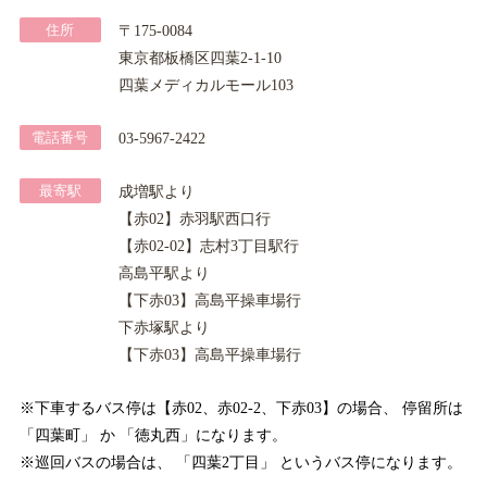
住所
〒175-0084
東京都板橋区四葉2-1-10
四葉メディカルモール103
電話番号
03-5967-2422
最寄駅
成増駅より
【赤02】
赤羽駅西口行
【赤02-02】
志村3丁目駅行
高島平駅より
【下赤03】
高島平操車場行
下赤塚駅より
【下赤03】
高島平操車場行
※下車するバス停は【赤02、赤02-2、下赤03】の場合、 停留所は
「四葉町」 か 「徳丸西」になります。
※巡回バスの場合は、 「四葉2丁目」 というバス停になります。