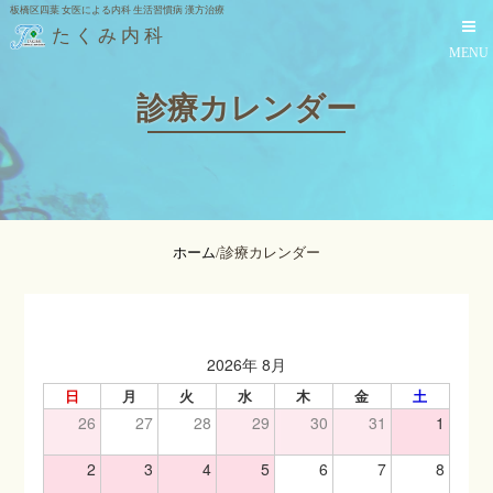
板橋区四葉 女医による内科 生活習慣病 漢方治療
たくみ内科
MENU
診療カレンダー
ホーム
/
診療カレンダー
2026年 8月
日
月
火
水
木
金
土
HOME
26
27
28
29
30
31
1
2
3
4
5
6
7
8
クリニック紹介