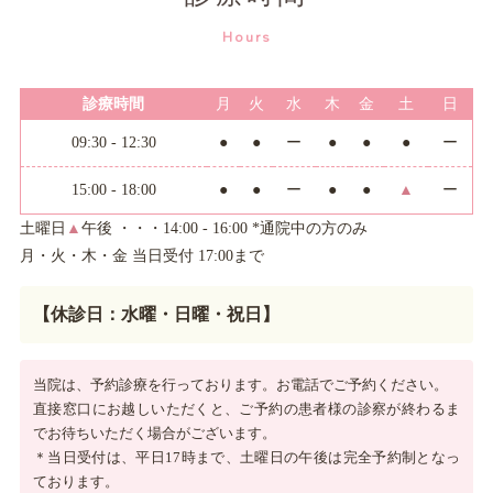
Hours
診療時間
月
火
水
木
金
土
日
09:30 - 12:30
●
●
ー
●
●
●
ー
15:00 - 18:00
●
●
ー
●
●
▲
ー
土曜日
▲
午後 ・・・14:00 - 16:00 *通院中の方のみ
月・火・木・金 当日受付 17:00まで
【休診日：水曜・日曜・祝日】
当院は、予約診療を行っております。お電話でご予約ください。
直接窓口にお越しいただくと、ご予約の患者様の診察が終わるま
でお待ちいただく場合がございます。
＊当日受付は、平日17時まで、土曜日の午後は完全予約制となっ
ております。